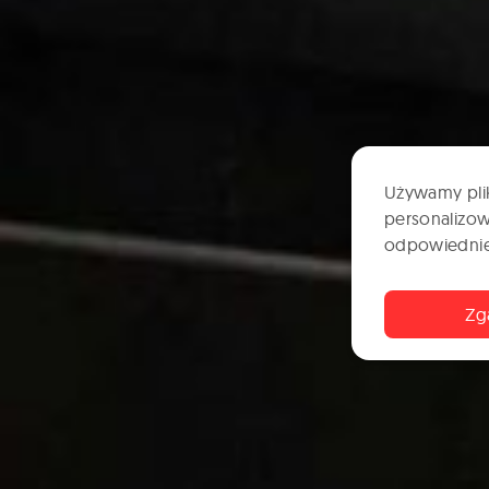
Używamy plik
personalizow
odpowiednie 
Zg