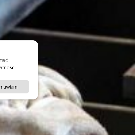
tlać
atności
mawiam