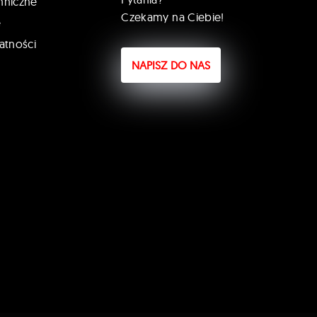
hniczne
Czekamy na Ciebie!
e
atności
NAPISZ DO NAS