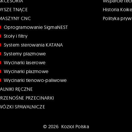
AKCESORIA
Wsparcie tec
DYSZE TNĄCE
Historia Koik
MASZYNY CNC
Polityka pryw
Oprogramowanie SigmaNEST
Stoły i filtry
System sterowania KATANA
Systemy plazmowe
Wycinarki laserowe
Wycinarki plazmowe
Wycinarki tlenowo-paliwowe
PALNIKI RĘCZNE
PRZENOŚNE PRZECINARKI
WÓZKI SPAWALNICZE
© 2026 Koziol Polska