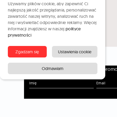
Używamy plików cookie, aby zapewnić Ci
najlepszą jakość przeglądania, personalizować
zawartość naszej witryny, analizować ruch na
niej i wyświetlać odpowiednie reklamy. Więcej
informacji znajdziesz w naszej
polityce
prywatności
Zgadzam się
Ustawienia cookie
DYSZA TNĄCA KOIKE 107 D7
Odmawiam
Otrzymuj na bieżąco informacje o promo
Imię
Email