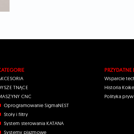
KATEGORIE
PRZYDATNE 
AKCESORIA
Wsparcie tec
DYSZE TNĄCE
Historia Koik
MASZYNY CNC
Polityka pryw
Oprogramowanie SigmaNEST
Stoły i filtry
System sterowania KATANA
Systemy plazmowe