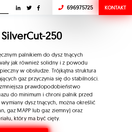
696975725
KONTAKT
 SilverCut-250
 ręcznym palnikiem do dysz tnących
rwały jak również solidny i z powodu
eczny w obsłudze. Trójkątna struktura
ych gaz przyczynia się do stabilności.
u zmniejsza prawdopodobieństwo
zu do minimum i chroni palnik przed
e wymiany dysz tnących, można określić
an, gaz MAPP lub gaz ziemny) oraz
ału, który ma być cięty.