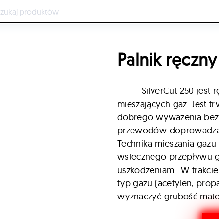
Palnik ręczny
SilverCut-250 jest
mieszających gaz. Jest t
dobrego wyważenia bezpi
przewodów doprowadzając
Technika mieszania gaz
wstecznego przepływu ga
uszkodzeniami. W trakci
typ gazu (acetylen, prop
wyznaczyć grubość materi