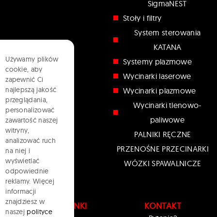
SigmaNEST
Stoły i filtry
System sterowania
KATANA
Używamy plików
Systemy plazmowe
cookie, aby
Wycinarki laserowe
zapewnić Ci
najlepszą jakość
Wycinarki plazmowe
przeglądania,
Wycinarki tlenowo-
personalizować
paliwowe
zawartość naszej
witryny,
PALNIKI RĘCZNE
analizować ruch
PRZENOŚNE PRZECINARKI
na niej i
wyświetlać
WÓZKI SPAWALNICZE
odpowiednie
reklamy. Więcej
informacji
znajdziesz w
PRZYDATNE LINKI
KONTAKT
naszej
polityce