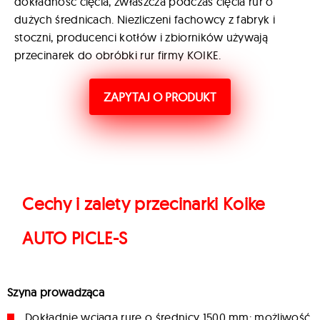
dokładność cięcia, zwłaszcza podczas cięcia rur o
dużych średnicach. Niezliczeni fachowcy z fabryk i
stoczni, producenci kotłów i zbiorników używają
przecinarek do obróbki rur firmy KOIKE.
ZAPYTAJ O PRODUKT
Cechy i zalety przecinarki Koike
AUTO PICLE-S
Szyna prowadząca
Dokładnie wciąga rurę o średnicy 1500 mm; możliwość