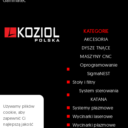
Gammatec
KATEGORIE
AKCESORIA
DYSZE TNĄCE
MASZYNY CNC
Oprogramowanie
SigmaNEST
Stoły i filtry
System sterowania
KATANA
Używamy plików
Systemy plazmowe
cookie, aby
Wycinarki laserowe
zapewnić Ci
najlepszą jakość
Wycinarki plazmowe