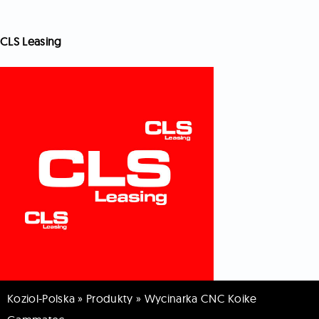
CLS Leasing
Koziol-Polska
»
Produkty
»
Wycinarka CNC Koike