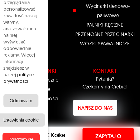
przeglądania,
Wycinarki tlenowo-
personalizować
paliwowe
zawartość naszej
witryny,
PALNIKI RĘCZNE
analizować ruch
PRZENOŚNE PRZECINARKI
na niej i
wyświetlać
WÓZKI SPAWALNICZE
odpowiednie
reklamy. Więcej
informacji
znajdziesz w
PRZYDATNE LINKI
KONTAKT
naszej
polityce
Pytania?
Wsparcie techniczne
prywatności
Czekamy na Ciebie!
Historia Koike
Polityka prywatności
Odmawiam
NAPISZ DO NAS
Ustawienia cookie
Wycinarka CNC Koike
ZAPYTAJ O
Zgadzam się